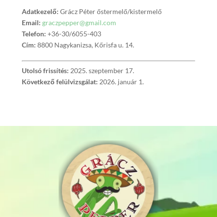
Adatkezelő:
Grácz Péter
őstermelő/kistermelő
Email:
graczpepper@gmail.com
Telefon:
+36-30/6055-403
Cím:
8800 Nagykanizsa, Kőrisfa u. 14.
Utolsó frissítés:
2025. szeptember 17.
Következő felülvizsgálat:
2026. január 1.