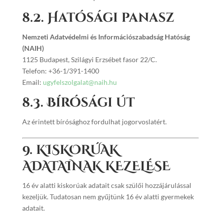
8.2. Hatósági panasz
Nemzeti Adatvédelmi és Információszabadság Hatóság
(NAIH)
1125 Budapest, Szilágyi Erzsébet fasor 22/C.
Telefon: +36-1/391-1400
Email:
ugyfelszolgalat@naih.hu
8.3. Bírósági út
Az érintett bírósághoz fordulhat jogorvoslatért.
9. KISKORÚAK
ADATAINAK KEZELÉSE
16 év alatti kiskorúak adatait csak szülői hozzájárulással
kezeljük. Tudatosan nem gyűjtünk 16 év alatti gyermekek
adatait.