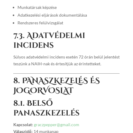
Munkatársak képzése
Adatkezelési eljárások dokumentálása
Rendszeres felülvizsgálat
7.3. Adatvédelmi
incidens
Súlyos adatvédelmi incidens esetén 72 órán belül jelentést
teszünk a NAIH-nak és értesítjük az érintetteket.
8. PANASZKEZELÉS ÉS
JOGORVOSLAT
8.1. Belső
panaszkezelés
Kapcsolat:
graczpepper@gmail.com
Válaszidő:
14 munkanap