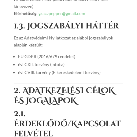
kinevezve)
Elérhetőség:
graczpepper@gmail.com
1.3. Jogszabályi háttér
Ez az Adatvédelmi Nyilatkozat az alábbi jogszabályok
alapján készült:
EU GDPR (2016/679 rendelet)
évi CXII. törvény (Infotv.)
évi CVIII. törvény (Elkereskedelemi törvény)
2. ADATKEZELÉSI CÉLOK
ÉS JOGALAPOK
2.1.
Érdeklődő/Kapcsolat
felvétel