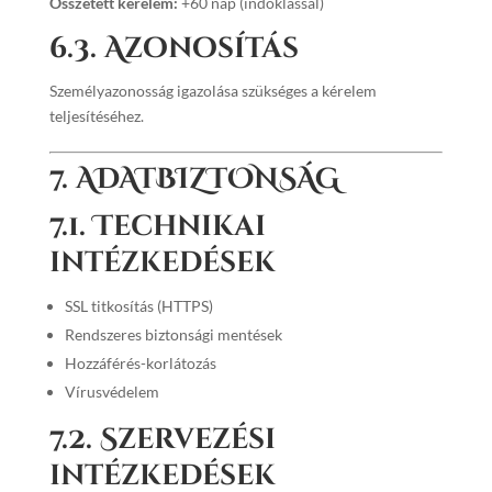
Összetett kérelem:
+60 nap (indoklással)
6.3. Azonosítás
Személyazonosság igazolása szükséges a kérelem
teljesítéséhez.
7. ADATBIZTONSÁG
7.1. Technikai
intézkedések
SSL titkosítás (HTTPS)
Rendszeres biztonsági mentések
Hozzáférés-korlátozás
Vírusvédelem
7.2. Szervezési
intézkedések