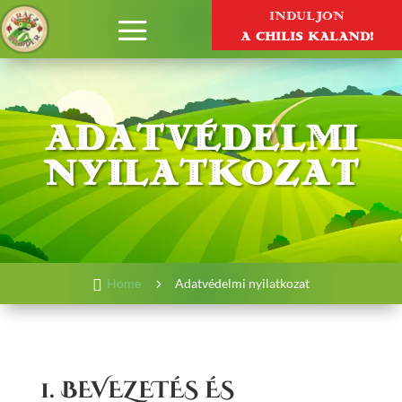
INDULJON
A CHILIS KALAND!
adatvédelmi
nyilatkozat

Home
5
Adatvédelmi nyilatkozat
1. BEVEZETÉS ÉS