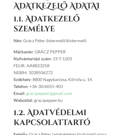
ADATKEZELŐ ADATAI
1.1. Adatkezelő
személye
Név:
Grácz Péter
őstermelő/kistermelő
Márkanév:
GRÁCZ PEPPER
Nyilvántartási szám:
19-T-1203
FELIR: AA8823258
NEBIH: 1038506272
Székhely:
8800 Nagykanizsa, Kőrisfa u. 14.
Telefon:
+36-30/6055-403
Email:
graczpepper@gmail.com
Weboldal:
graczpepper.hu
1.2. Adatvédelmi
kapcsolattartó
Felelős:
Grácz Péter (adatvédelmi tisztviselő nincs