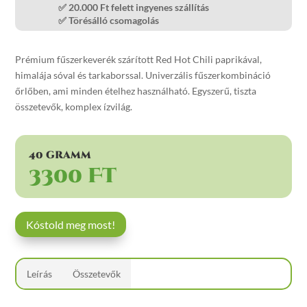
✅ 20
.000 Ft felett ingyenes
szállítás
✅
Törésálló
csomagolás
Prémium fűszerkeverék szárított Red Hot Chili paprikával,
himalája sóval és tarkaborssal. Univerzális fűszerkombináció
őrlőben, ami minden ételhez használható. Egyszerű, tiszta
összetevők, komplex ízvilág.
40 gramm
3300 Ft
Kóstold meg most!
Leírás
Összetevők