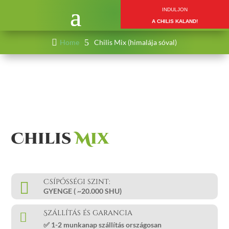
INDULJON
A CHILIS KALAND!

5
Home
Chilis Mix (himalája sóval)
Chilis 
Mix
Csípősségi szint:

GYENGE (
~20.000 SHU
)
Szállítás és garancia

✅
1-2 munkanap
szállítás országosan