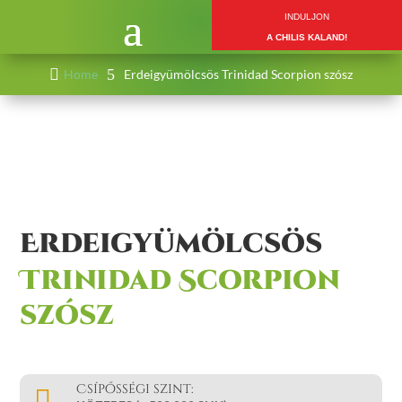
INDULJON
A CHILIS KALAND!

5
Home
Erdeigyümölcsös Trinidad Scorpion szósz
Erdeigyümölcsös 
Trinidad Scorpion 
szósz
Csípősségi szint:
