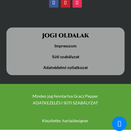
Jogi oldalak
Impresszum
Süti szabályzat
Adatvédelmi nyilatkozat
Minden jog fenntartva Gracz Pepper
ADATKEZELÉS
I
SÜTI SZABÁLYZAT
Készítette:
hartaidesigner