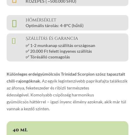
KÖZEPES (
~500.000 SHU
)
Hőmérséklet

Optimális tárolás:
4-8°C (hűtő)
Szállítás és garancia

✅
1-2 munkanap
szállítás országosan
✅ 20
.000 Ft felett ingyenes
szállítás
✅
Törésálló
csomagolás
Különleges erdeigyümölcsös Trinidad Scorpion szósz tapasztalt
chili-rajongóknak.
Az egyik legintenzívebb paprikafajta találkozik
az áfonya, feketeszeder és ribizli természetes
édességével.
Komolyabb csípősség harmonikus
gyümölcsös
háttérrel – igazi ínyenc élmény azoknak, akik már
túl
vannak a kezdő szinten.
40 ml