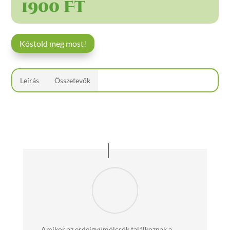
1900 Ft
Kóstold meg most!
Leírás
Összetevők
„Amikor az erdeigyümölcsök találkoznak a