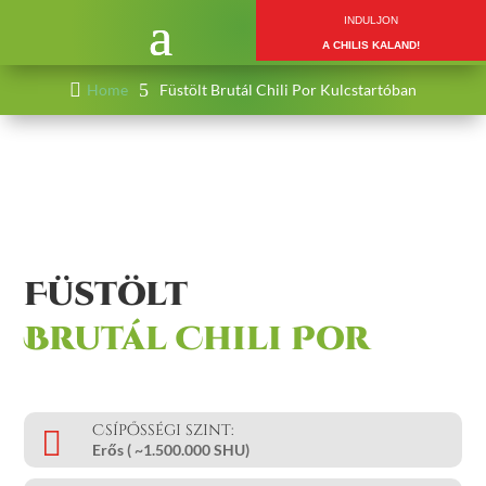
INDULJON
A CHILIS KALAND!

5
Home
Füstölt Brutál Chili Por Kulcstartóban
Füstölt 
Brutál Chili Por
Csípősségi szint:

Erős (
~1.500.000
SHU)