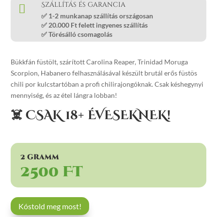
Szállítás és garancia

✅
1-2 munkanap
szállítás országosan
✅ 20
.000 Ft felett ingyenes
szállítás
✅
Törésálló
csomagolás
Bükkfán füstölt, szárított Carolina Reaper, Trinidad Moruga
Scorpion, Habanero felhasználásával készült brutál erős füstös
chili por kulcstartóban a profi chilirajongóknak. Csak késhegynyi
mennyiség, és az étel lángra lobban!
☠️ CSAK 18+ ÉVESEKNEK!
2 gramm
2500 Ft
Kóstold meg most!