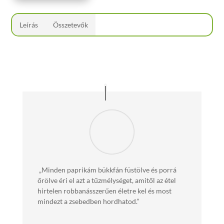
Leírás
Összetevők
„Minden paprikám bükkfán füstölve és porrá
őrölve éri el azt a tűzmélységet, amitől az étel
hirtelen robbanásszerűen életre kel és most
mindezt a zsebedben hordhatod.”